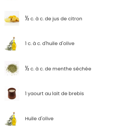
½
c. à c. de jus de citron
1 c. à c. d'huile d'olive
½
c. à c. de menthe séchée
1 yaourt au lait de brebis
Huile d'olive