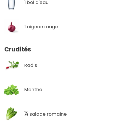
1 bol d'eau
1 oignon rouge
Crudités
Radis
Menthe
¼
salade romaine