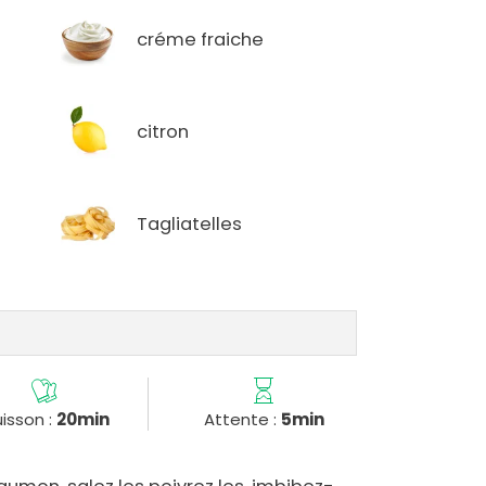
créme fraiche
citron
Tagliatelles
isson :
20min
Attente :
5min