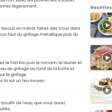
umon, salez les poivrez les, imbibez-
itronnez légerement.
Recettes
e biscuit en métal, faites des troux dans
nous faut du grillage métallique puis du
z le foin bio puis le romarin, le laurier et
au de grillage au fond de la boite et
r le grillage.
z la sur un feu moyen.
bouillir de l'eau, que vous aurez
uilée.