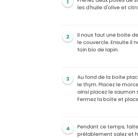
Prenez deux pavés de sa
1
les d'huile d'olive et c
Il nous faut une boite d
2
le couvercle. Ensuite il 
foin bio de lapin.
Au fond de la boite place
3
le thym. Placez le morce
ainsi placez le saumon su
Fermez la boite et place
Pendant ce temps, faite 
4
prélablement salez et h