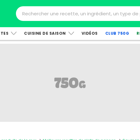
TTES
CUISINE DE SAISON
VIDÉOS
CLUB 750G
R