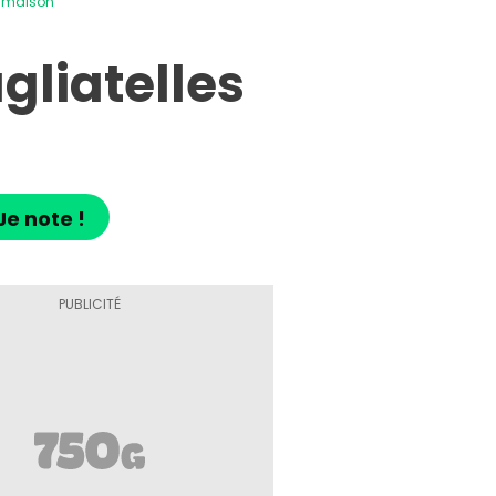
 maison
gliatelles
Je note !