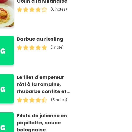
Colin à la Milanaise
(6 notes)
Barbue au riesling
(1 note)
Le filet d'empereur
rôti à la romaine,
rhubarbe confite et
fenouil
(5 notes)
Filets de julienne en
papillotte, sauce
bolognaise