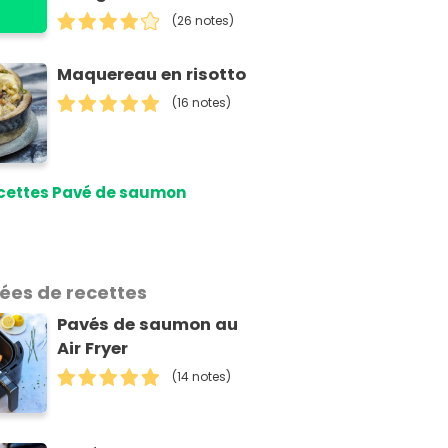
(26 notes)
Maquereau en risotto
(16 notes)
cettes Pavé de saumon
dées de recettes
Pavés de saumon au
Air Fryer
(14 notes)