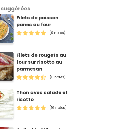
 suggérées
Filets de poisson
panés au four
(9 notes)
Filets de rougets au
four sur risotto au
parmesan
(8 notes)
Thon avec salade et
risotto
(16 notes)