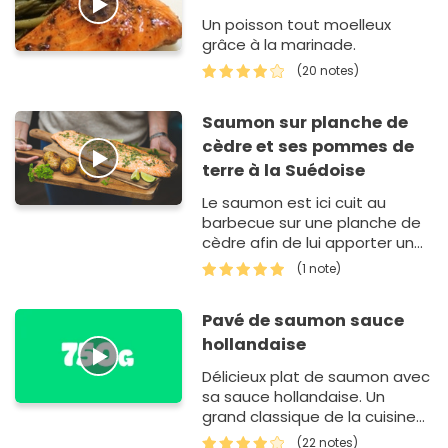
Un poisson tout moelleux
grâce à la marinade.
(20 notes)
Saumon sur planche de
cèdre et ses pommes de
terre à la Suédoise
Le saumon est ici cuit au
barbecue sur une planche de
cèdre afin de lui apporter un
petit goût fumé et de ne pas
(1 note)
trop agresser la chair grâ…
Pavé de saumon sauce
hollandaise
Délicieux plat de saumon avec
sa sauce hollandaise. Un
grand classique de la cuisine
française.
(22 notes)