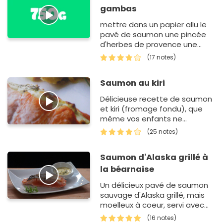
gambas
mettre dans un papier allu le
pavé de saumon une pincée
d'herbes de provence une
tranche de citron posé 2
(17 notes)
gambas entier sur le tout
fermer la papillotte
Saumon au kiri
Délicieuse recette de saumon
et kiri (fromage fondu), que
même vos enfants ne
pourront refuser.
(25 notes)
Saumon d'Alaska grillé à
la béarnaise
Un délicieux pavé de saumon
sauvage d'Alaska grillé, mais
moelleux à coeur, servi avec
une vraie béarnaise, tiède,
(16 notes)