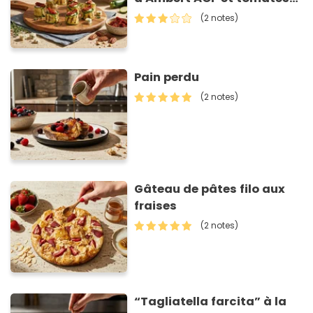
séchées
(2 notes)
Pain perdu
(2 notes)
Gâteau de pâtes filo aux
fraises
(2 notes)
“Tagliatella farcita” à la