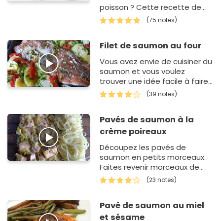
poisson ? Cette recette de
duo de saumon en papillote
(75 notes)
est parfaite. Grâce à la…
Filet de saumon au four
Vous avez envie de cuisiner du
saumon et vous voulez
trouver une idée facile à faire
? Cette recette de filet de
(39 notes)
saumon devrait vous
dépanner p…
Pavés de saumon à la
crème poireaux
Découpez les pavés de
saumon en petits morceaux.
Faites revenir morceaux de
persil, blancs de poireaux et
(23 notes)
oignons émincés. Ajoutez
morceaux de saumon. Faites
Pavé de saumon au miel
cuire…
et sésame