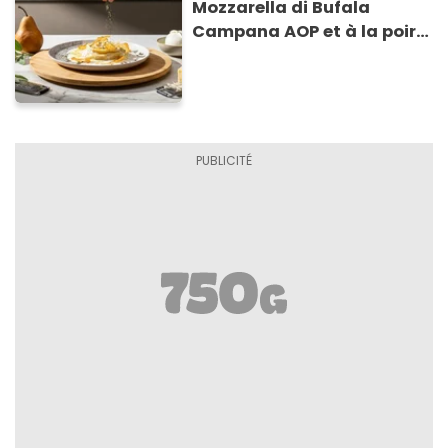
Mozzarella di Bufala
Campana AOP et à la poire
caramélisée, sur fondue et
tuiles croustillants de
Asiago AOP