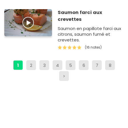
onctueu…
Saumon farci aux
crevettes
Saumon en papillote farci aux
citrons, saumon fumé et
crevettes.
(16 notes)
1
2
3
4
5
6
7
8
>