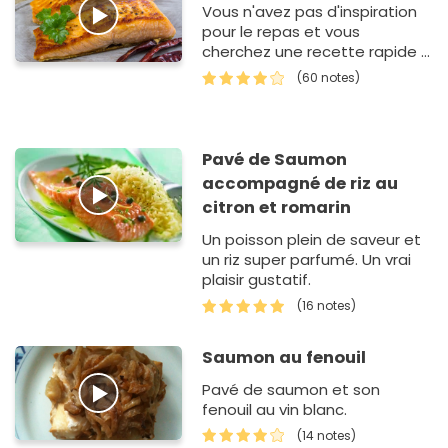
Vous n'avez pas d'inspiration
pour le repas et vous
cherchez une recette rapide ?
Vous avez frappé à la bonne
(60 notes)
porte ! En effet, ce pavé de
saum…
Pavé de Saumon
accompagné de riz au
citron et romarin
Un poisson plein de saveur et
un riz super parfumé. Un vrai
plaisir gustatif.
(16 notes)
Saumon au fenouil
Pavé de saumon et son
fenouil au vin blanc.
(14 notes)