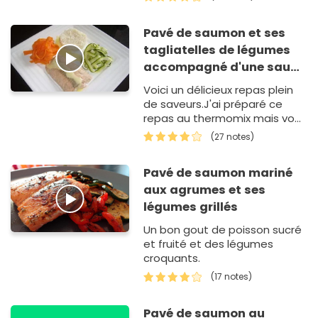
Pavé de saumon et ses
tagliatelles de légumes
accompagné d'une sauce
hollandaise
Voici un délicieux repas plein
de saveurs.J'ai préparé ce
repas au thermomix mais vous
pouvez également le faire
(27 notes)
avec un cuiseur vapeur ou en
papillotes.
Pavé de saumon mariné
aux agrumes et ses
légumes grillés
Un bon gout de poisson sucré
et fruité et des légumes
croquants.
(17 notes)
Pavé de saumon au