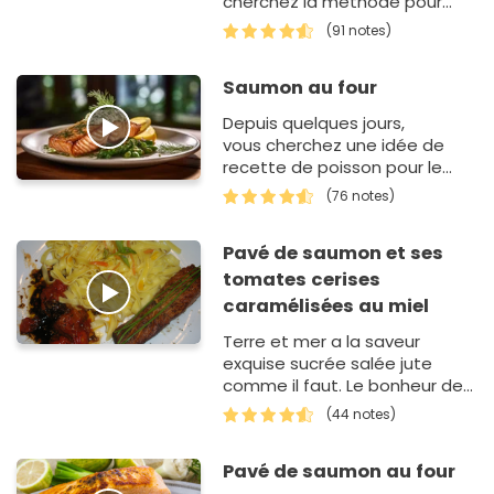
cherchez la méthode pour
cuire des pavés de saumon au
(91 notes)
barbecue ? Cette recette est
inratable et in&e…
Saumon au four
Depuis quelques jours,
vous cherchez une idée de
recette de poisson pour le
repas ? Vous n'avez pas envie
(76 notes)
de préparer un classique
cab…
Pavé de saumon et ses
tomates cerises
caramélisées au miel
Terre et mer a la saveur
exquise sucrée salée jute
comme il faut. Le bonheur des
papilles !
(44 notes)
Pavé de saumon au four