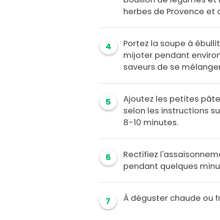
herbes de Provence et d
Portez la soupe à ébullit
4
mijoter pendant enviro
saveurs de se mélanger
Ajoutez les petites pâte
5
selon les instructions 
8-10 minutes.
Rectifiez l'assaisonneme
6
pendant quelques minut
À déguster chaude ou f
7