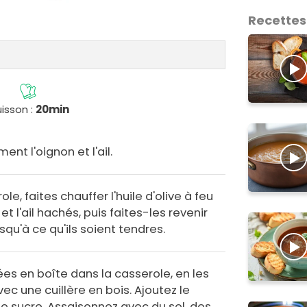
Recettes
isson :
20min
nt l'oignon et l'ail.
e, faites chauffer l'huile d'olive à feu
t l'ail hachés, puis faites-les revenir
qu'à ce qu'ils soient tendres.
es en boîte dans la casserole, en les
c une cuillère en bois. Ajoutez le
le sucre. Assaisonnez avec du sel, des