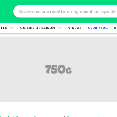
TTES
CUISINE DE SAISON
VIDÉOS
CLUB 750G
R