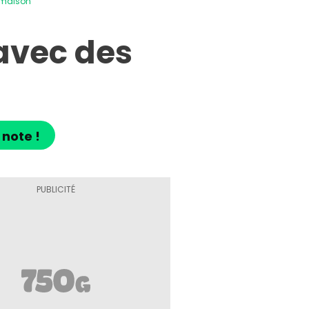
 maison
avec des
 note !