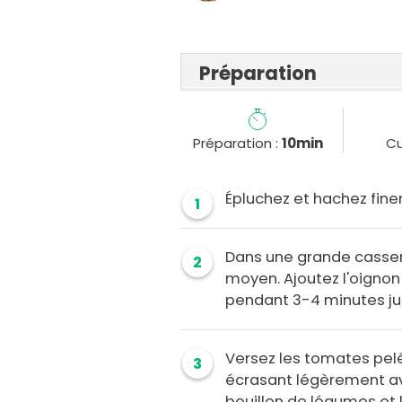
Préparation
Préparation :
10min
Cu
Épluchez et hachez fineme
1
Dans une grande casserol
2
moyen. Ajoutez l'oignon e
pendant 3-4 minutes jus
Versez les tomates pelé
3
écrasant légèrement ave
bouillon de légumes et 