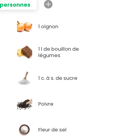
 personnes
1 oignon
1 l de bouillon de
légumes
1 c. à s. de sucre
Poivre
Fleur de sel