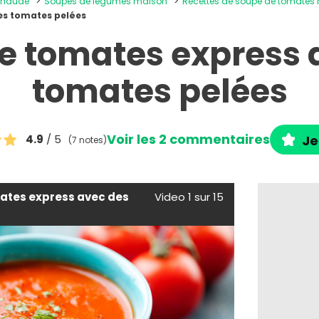
 chaude
Soupes de légumes maison
Recettes de soupe de tomates
es tomates pelées
e tomates express 
tomates pelées
Voir les 2 commentaires
4.9
/ 5
Je
(7 notes)
ates express avec des
Video 1 sur 15