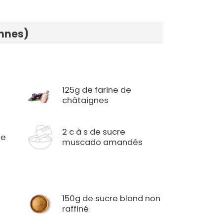
onnes)
125g de farine de
châtaignes
2 c à s de sucre
me
muscado amandés
150g de sucre blond non
raffiné