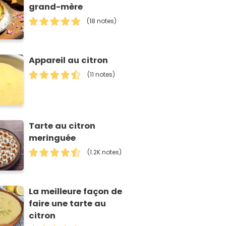
grand-mère
(18 notes)
Appareil au citron
(11 notes)
Tarte au citron
meringuée
(1.2K notes)
La meilleure façon de
faire une tarte au
citron