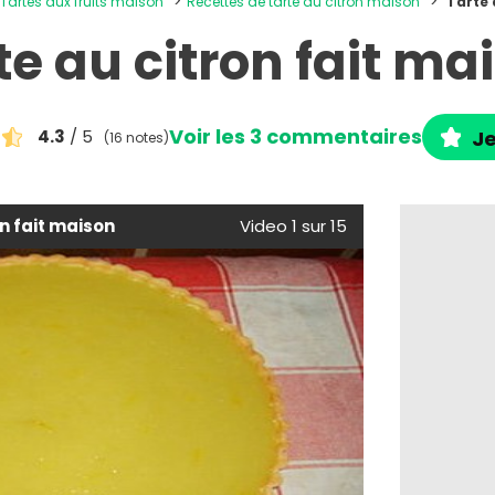
Tartes aux fruits maison
Recettes de tarte au citron maison
Tarte 
te au citron fait ma
Voir les 3 commentaires
4.3
/ 5
Je
(16 notes)
on fait maison
Video 1 sur 15