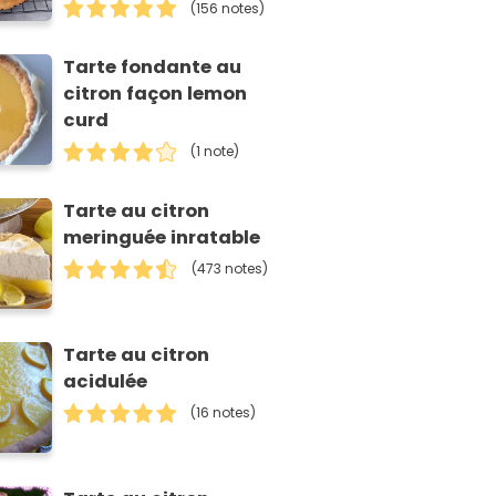
(156 notes)
Tarte fondante au
citron façon lemon
curd
(1 note)
Tarte au citron
meringuée inratable
(473 notes)
Tarte au citron
acidulée
(16 notes)