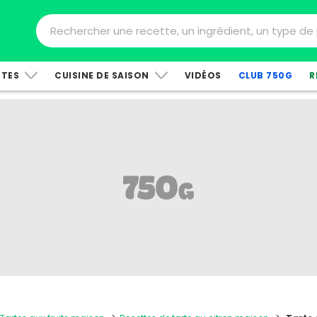
TTES
CUISINE DE SAISON
VIDÉOS
CLUB 750G
R