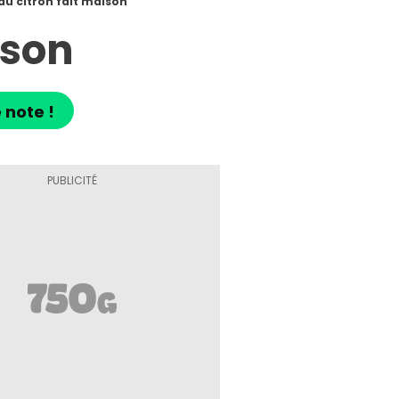
au citron fait maison
ison
 note !