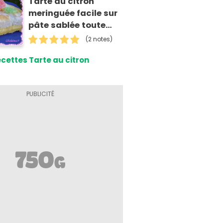
Tarte au citron
meringuée facile sur
pâte sablée toute
faite
(2 notes)
cettes Tarte au citron