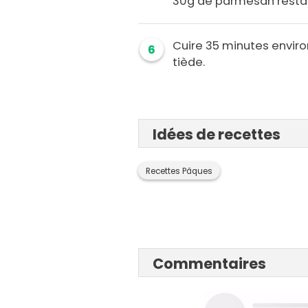
30g de parmesan resta
Cuire 35 minutes envir
6
tiède.
Idées de recettes
Recettes Pâques
Commentaires