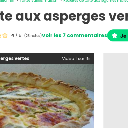
ditionnel
Tartes salées maison
Recettes de tarte aux légumes mais
te aux asperges ve
Voir les 7 commentaires
4
/ 5
Je 
(23 notes)
erges vertes
Video 1 sur 15