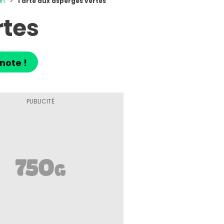
on
Tarte aux asperges vertes
rtes
note !