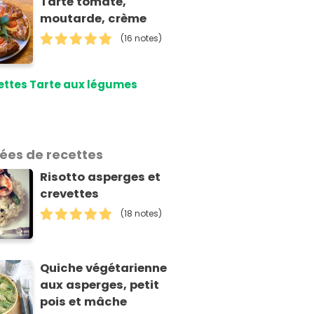
Tarte tomate,
moutarde, crème
(16 notes)
ettes Tarte aux légumes
dées de recettes
Risotto asperges et
crevettes
(18 notes)
Quiche végétarienne
aux asperges, petit
pois et mâche