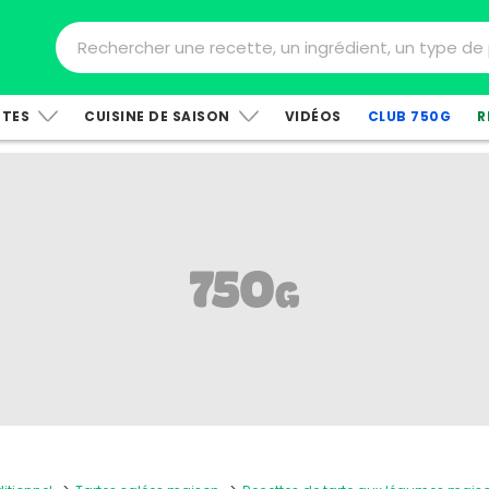
TTES
CUISINE DE SAISON
VIDÉOS
CLUB 750G
R