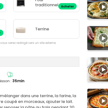
traditionnel
r
Acheter
Terrine
r
 vous serez redirigé vers un site externe.
isson :
35min
 mélanger dans une terrine, la farine, la
re coupé en morceaux, ajouter le lait.
er reposer la pâte au frais pendant 30