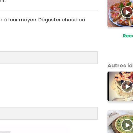
nt.
on à four moyen. Déguster chaud ou
Rec
Autres i