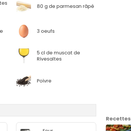
tes
80 g de parmesan râpé
he
3 oeufs
5 cl de muscat de
Rivesaltes
Poivre
Recettes
Four