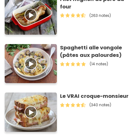
four
(263 notes)
Spaghetti alle vongole
(pâtes aux palourdes)
(14 notes)
Le VRAI croque-monsieur
(340 notes)