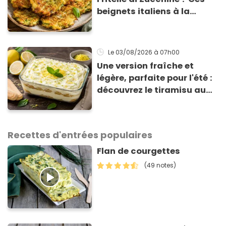
beignets italiens à la
courgette prêts en 10 min
sont un pur délice !
Le 03/08/2026
à 07h00
Une version fraîche et
légère, parfaite pour l'été :
découvrez le tiramisu au
citron de Viviana, la
gagnante de Top Chef !
Recettes d'entrées populaires
Flan de courgettes
(49 notes)