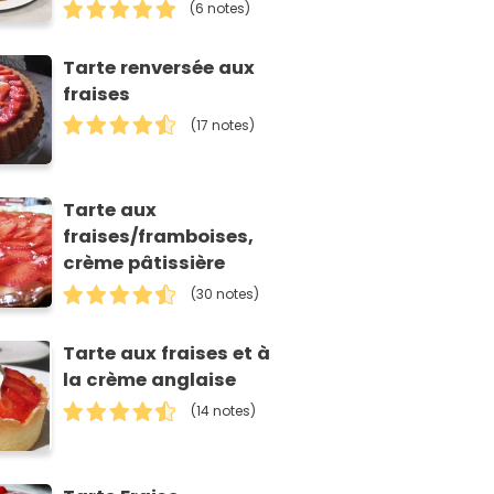
(6 notes)
Tarte renversée aux
fraises
(17 notes)
Tarte aux
fraises/framboises,
crème pâtissière
(30 notes)
Tarte aux fraises et à
la crème anglaise
(14 notes)