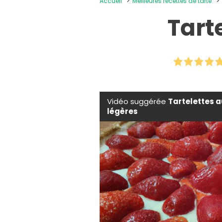
Accueil
Meilleures recettes de tarte
Tart
Vidéo suggérée
Tartelettes a
légères