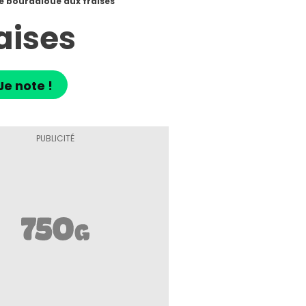
e bourdaloue aux fraises
aises
Je note !