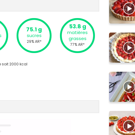
53.8 g
75.1 g
matières
s
sucres
grasses
29% AR*
77% AR*
 soit 2000 kcal