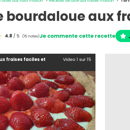
Tartes aux fruits maison
Recettes de tarte aux fraises maison
Tart
e bourdaloue aux fr
Je commente cette recette
4.8
/ 5
(15 notes)
ux fraises faciles et
Video 1 sur 15