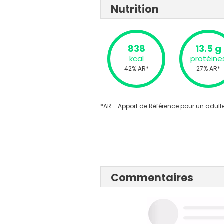
Nutrition
838
13.5 g
kcal
protéine
42% AR*
27% AR*
*AR - Apport de Référence pour un adulte
Commentaires