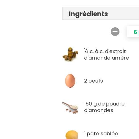
Ingrédients
6
½
c. à c. d'extrait
d'amande amère
2 oeufs
150 g de poudre
d'amandes
1 pâte sablée