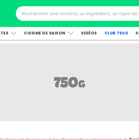
TTES
CUISINE DE SAISON
VIDÉOS
CLUB 750G
R