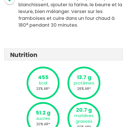
blanchissent, ajouter la farine, le beurre et la
levure, bien mélanger. Verser sur les
framboises et cuire dans un four chaud à
180° pendant 30 minutes.
Nutrition
455
13.7 g
kcal
protéines
23% AR*
28% AR*
20.7 g
51.2 g
matières
sucres
grasses
20% AR*
30% AR*