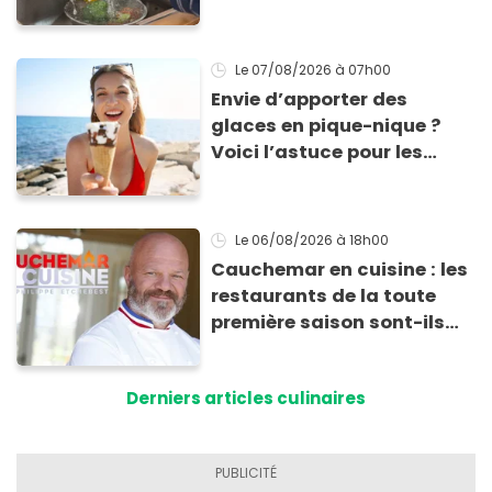
cette experte en hygiène
Le 07/08/2026
à 07h00
Envie d’apporter des
glaces en pique-nique ?
Voici l’astuce pour les
transporter facilement et
les conserver sans qu’elles
ne fondent !
Le 06/08/2026
à 18h00
Cauchemar en cuisine : les
restaurants de la toute
première saison sont-ils
encore ouverts ?
Derniers articles culinaires