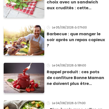
choix avec un sandwich
aux crudités : cette
experte prouve le contraire
Le 05/08/2026
à 07h00
Barbecue : que manger le
soir après un repas copieux
?
Le 04/08/2026
à 18h00
Rappel produit : ces pots
de confiture Bonne Maman
ne doivent plus être
consommés en raison d'un
risque de présence de
morceaux de verre
Le 04/08/2026
à 17h30