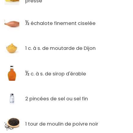
pressé
½
échalote finement ciselée
1 c. à s. de moutarde de Dijon
½
c. à s. de sirop d'érable
2 pincées de sel ou sel fin
1 tour de moulin de poivre noir