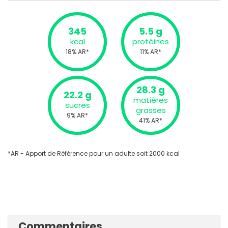
345
5.5 g
kcal
protéines
18% AR*
11% AR*
28.3 g
22.2 g
matières
sucres
grasses
9% AR*
41% AR*
*AR - Apport de Référence pour un adulte soit 2000 kcal
Commentaires