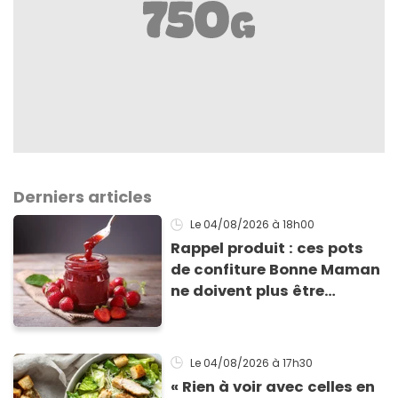
Derniers articles
Le 04/08/2026
à 18h00
Rappel produit : ces pots
de confiture Bonne Maman
ne doivent plus être
consommés en raison d'un
risque de présence de
morceaux de verre
Le 04/08/2026
à 17h30
« Rien à voir avec celles en