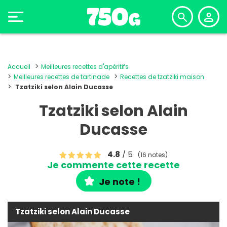
Accueil
Meilleures recettes d'apéritifs
Meilleures recettes de tartinade
Recettes de tzatziki maison
Tzatziki selon Alain Ducasse
Tzatziki selon Alain
Ducasse
4.8
/ 5
(16 notes)
Je commente cette recette
Je note !
Tzatziki selon Alain Ducasse