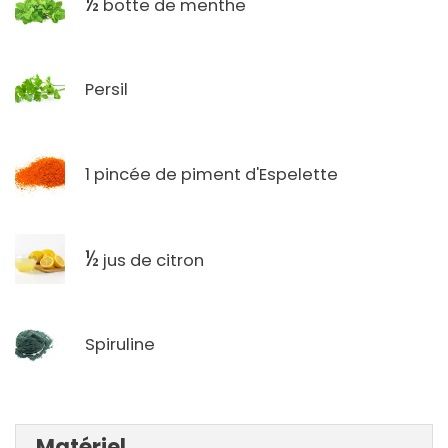
½
botte de menthe
Persil
1 pincée de piment d'Espelette
½
jus de citron
Spiruline
Matériel