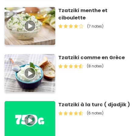
Tzatziki menthe et
ciboulette
(7 notes)
Tzatziki comme en Grèce
(8 notes)
Tzatziki à la turc ( djadjik )
(6 notes)