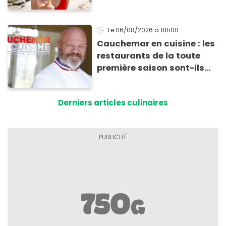
transporter facilement et
les conserver sans qu’elles
ne fondent !
Le 06/08/2026
à 18h00
Cauchemar en cuisine : les
restaurants de la toute
première saison sont-ils
encore ouverts ?
Derniers articles culinaires