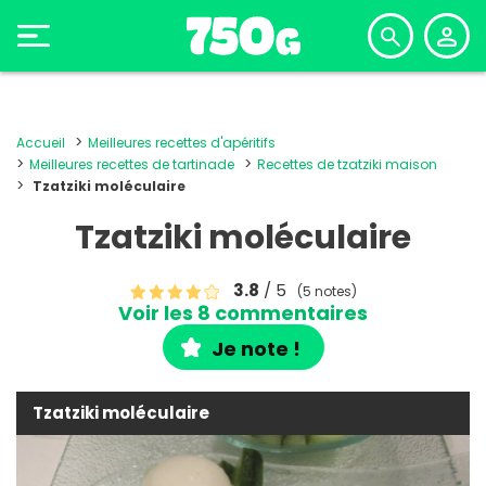
Accueil
Meilleures recettes d'apéritifs
Meilleures recettes de tartinade
Recettes de tzatziki maison
Tzatziki moléculaire
Tzatziki moléculaire
3.8
/ 5
(5 notes)
Voir les 8 commentaires
Je note !
Tzatziki moléculaire