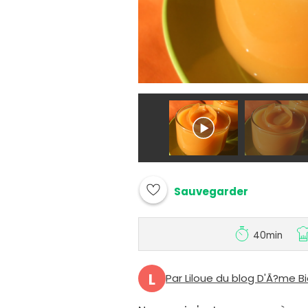
Sauvegarder
40min
L
Par Liloue du blog D'Ã?me B