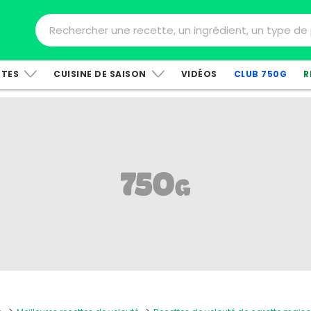
TTES
CUISINE DE SAISON
VIDÉOS
CLUB 750G
R