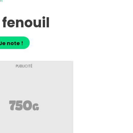
on
 fenouil
Je note !