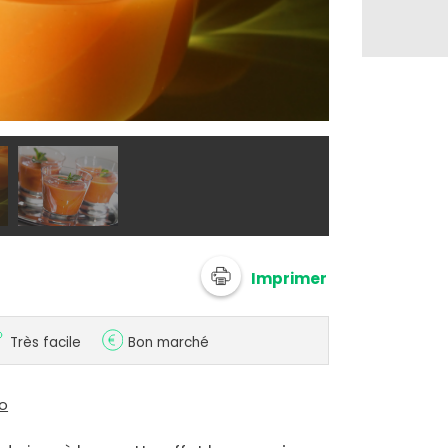
@ liloueZ
Imprimer
Très facile
Bon marché
io