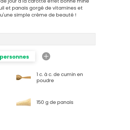
de jour à la carotte effet bonne mine
uil et panais gorgé de vitamines et
qu'une simple crème de beauté !
 personnes
1 c. à c. de cumin en
poudre
150 g de panais