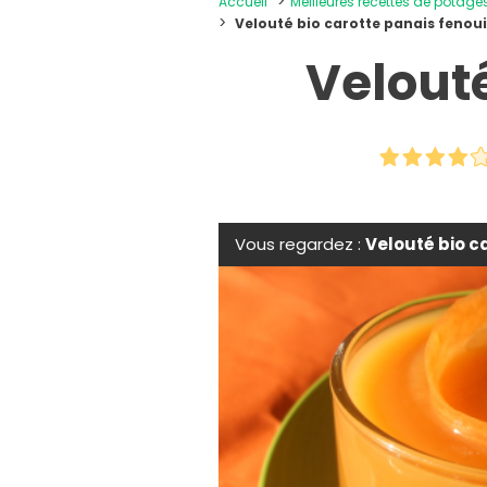
Accueil
Meilleures recettes de potage
Velouté bio carotte panais fenoui
Velouté
Vous regardez :
Velouté bio c