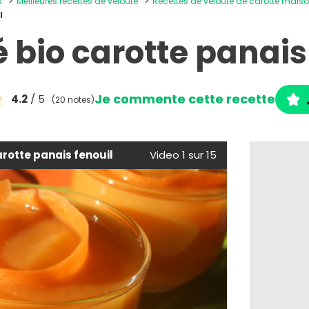
s
Meilleures recettes de velouté
Recettes de velouté de carotte mais
l
 bio carotte panais
Je commente cette recette
4.2
/ 5
(20 notes)
arotte panais fenouil
Video 1 sur 15