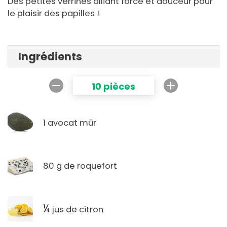
Des petites verrines alliant force et douceur pour
le plaisir des papilles !
Ingrédients
10 pièces
1 avocat mûr
80 g de roquefort
¼
jus de citron