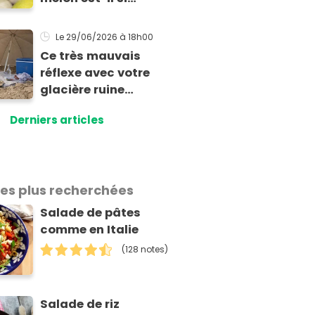
exorbitant en ce
début de saison
Le 29/06/2026
à 18h00
estivale ?
Ce très mauvais
réflexe avec votre
glacière ruine
totalement la
Derniers articles
fraîcheur de vos
aliments et boissons
les plus recherchées
Salade de pâtes
comme en Italie
(128 notes)
Salade de riz