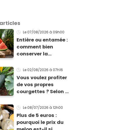
articles
Le 07/08/2026
à 09h00
Entière ou entamée :
comment bien
conserver la
pastèque ?
Le 02/08/2026
à 07h16
Vous voulez profiter
de vos propres
courgettes ? Selon ce
jardinier, il est encore
temps de les planter
Le 08/07/2026
à 12h00
pour les récolter dès
Plus de 5 euros :
la fin de l’été !
pourquoi le prix du
melon est-il si