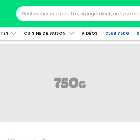
TTES
CUISINE DE SAISON
VIDÉOS
CLUB 750G
R