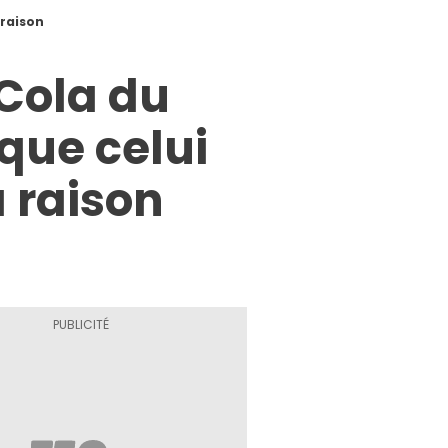
 raison
Cola du
que celui
a raison