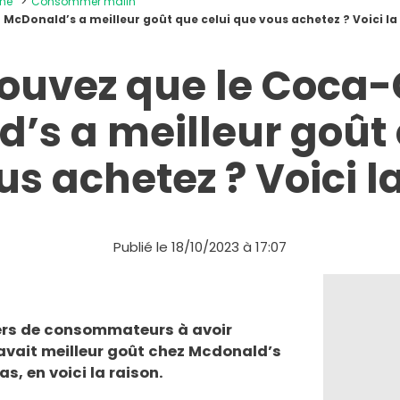
ine
Consommer malin
McDonald’s a meilleur goût que celui que vous achetez ? Voici la
rouvez que le Coca-
’s a meilleur goût 
s achetez ? Voici l
Publié le 18/10/2023 à 17:07
iers de consommateurs à avoir
avait meilleur goût chez Mcdonald’s
as, en voici la raison.