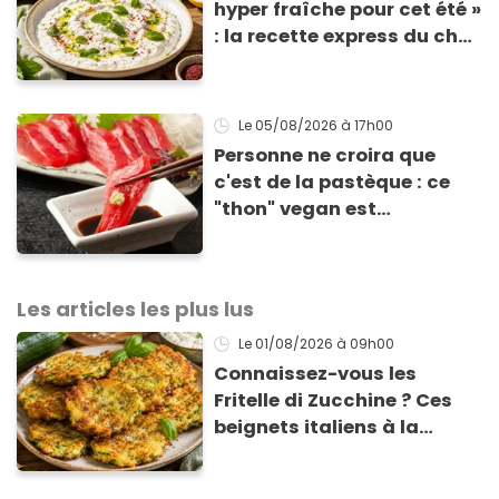
hyper fraîche pour cet été »
: la recette express du chef
Éric Frechon pour
accompagner vos
grillades
Le 05/08/2026
à 17h00
Personne ne croira que
c'est de la pastèque : ce
"thon" vegan est
totalement bluffant
Les articles les plus lus
Le 01/08/2026
à 09h00
Connaissez-vous les
Fritelle di Zucchine ? Ces
beignets italiens à la
courgette prêts en 10 min
sont un pur délice !