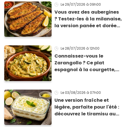
Le 29/07/2026
à 09h00
Vous avez des aubergines
? Testez-les à la milanaise,
la version panée et dorée
qui change du gratin
classique
Le 28/07/2026
à 12h00
Connaissez-vous le
Zarangollo ? Ce plat
espagnol à la courgette,
prêt en 15 min pour moins
de 3 € !
Le 03/08/2026
à 07h00
Une version fraîche et
légère, parfaite pour l'été :
découvrez le tiramisu au
citron de Viviana, la