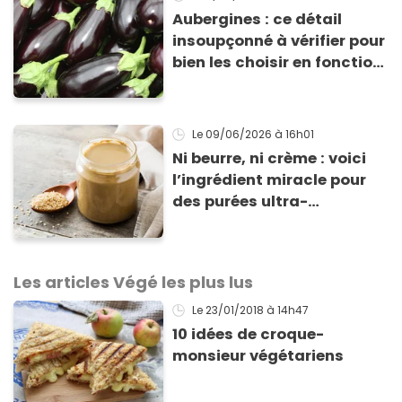
Aubergines : ce détail
insoupçonné à vérifier pour
bien les choisir en fonction
de votre recette
Le 09/06/2026
à 16h01
Ni beurre, ni crème : voici
l’ingrédient miracle pour
des purées ultra-
crémeuses, des marinades
parfaites et des desserts
bluffants
Les articles Végé les plus lus
Le 23/01/2018
à 14h47
10 idées de croque-
monsieur végétariens