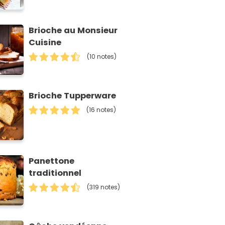
Brioche au Monsieur
Cuisine
(10 notes)
Brioche Tupperware
(16 notes)
Panettone
traditionnel
(319 notes)