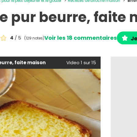
 pour le petit déjeuner et le goûter
Recettes de brioche maison
Brio
e pur beurre, faite
Voir les 18 commentaires
4
/ 5
Je
(129 notes)
eurre, faite maison
Video 1 sur 15