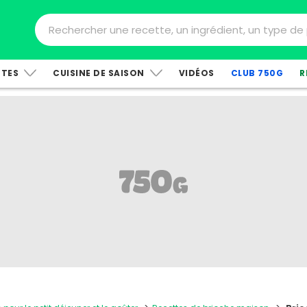
TTES
CUISINE DE SAISON
VIDÉOS
CLUB 750G
R