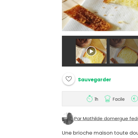
Sauvegarder
1h
Facile
Par Mathilde domergue fedor
Une brioche maison toute dou