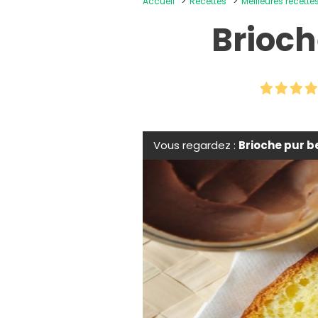
Accueil
Recettes
Meilleures recettes
Brioch
Vous regardez :
Brioche pur b