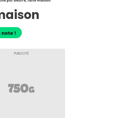
che pur beurre, faite maison
 maison
 note !