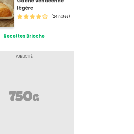
Gâche vendéenne
légère
(24 notes)
Recettes Brioche