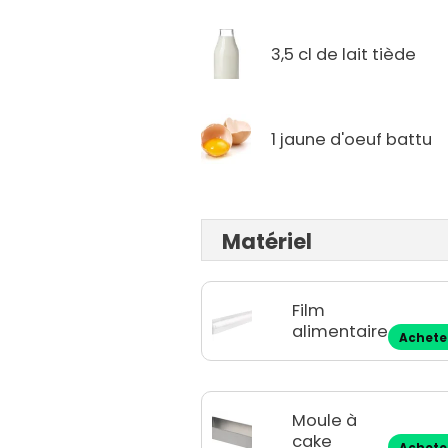
3,5 cl de lait tiède
1 jaune d'oeuf battu
Matériel
Film
alimentaire
Achete
Moule à
cake