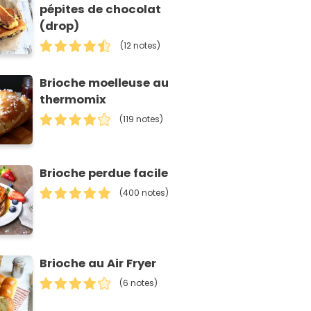
pépites de chocolat
(drop)
(12 notes)
Brioche moelleuse au
thermomix
(119 notes)
Brioche perdue facile
(400 notes)
Brioche au Air Fryer
(6 notes)