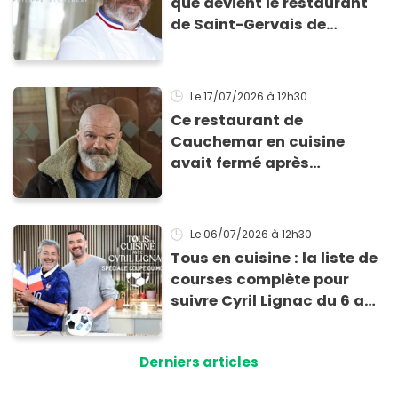
que devient le restaurant
de Saint-Gervais de
Mimose et Georget depuis
le passage de Philippe
Etchebest ?
Le 17/07/2026
à 12h30
Ce restaurant de
Cauchemar en cuisine
avait fermé après
l'émission : il ouvre à
nouveau, avec l’ancien
patron !
Le 06/07/2026
à 12h30
Tous en cuisine : la liste de
courses complète pour
suivre Cyril Lignac du 6 au
10 juillet
Derniers articles