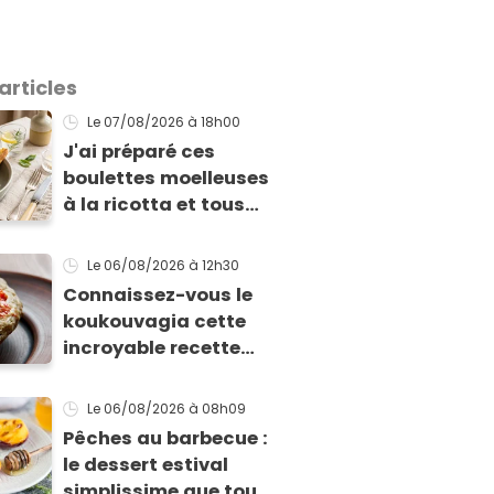
articles
Le 07/08/2026
à 18h00
J'ai préparé ces
boulettes moelleuses
à la ricotta et tous
mes invités m'ont
supplié d'avoir la
Le 06/08/2026
à 12h30
recette !
Connaissez-vous le
koukouvagia cette
incroyable recette
grecque à base de
pain rassis et de
Le 06/08/2026
à 08h09
tomates
Pêches au barbecue :
le dessert estival
simplissime que tous