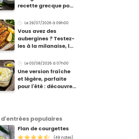
recette grecque pour
qu'elles tiennent
enfin à la cuisson
Le 29/07/2026
à 09h00
Vous avez des
aubergines ? Testez-
les à la milanaise, la
version panée et
dorée qui change du
Le 03/08/2026
à 07h00
gratin classique
Une version fraîche
et légère, parfaite
pour l'été : découvrez
le tiramisu au citron
de Viviana, la
gagnante de Top
Chef !
 d'entrées populaires
Flan de courgettes
(49 notes)