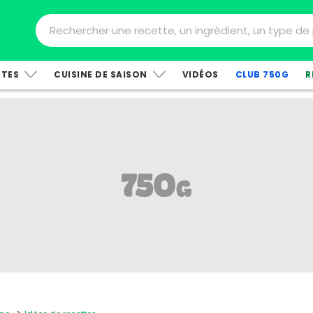
TTES
CUISINE DE SAISON
VIDÉOS
CLUB 750G
R