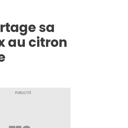
artage sa
x au citron
e