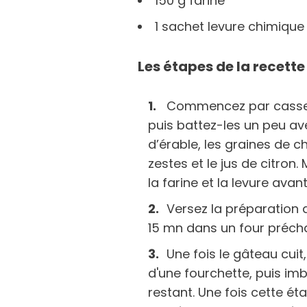
150 g farine
1 sachet levure chimique
Les étapes de la recette
Commencez par casser 
puis battez-les un peu ave
d’érable, les graines de c
zestes et le jus de citron
la farine et la levure ava
Versez la préparation
15 mn dans un four précha
Une fois le gâteau cuit,
d'une fourchette, puis imb
restant. Une fois cette ét