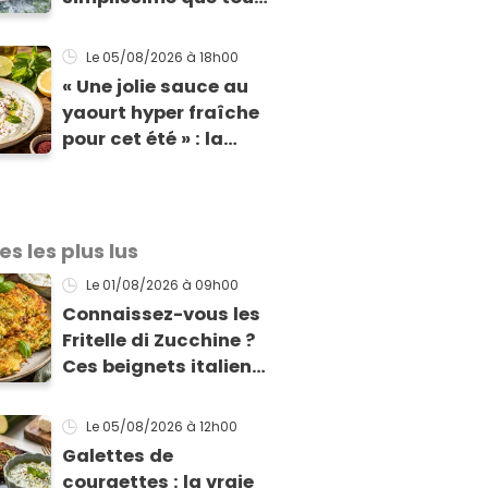
vos invités vont vous
réclamer
Le 05/08/2026
à 18h00
« Une jolie sauce au
yaourt hyper fraîche
pour cet été » : la
recette express du
chef Éric Frechon
pour accompagner
vos grillades
es les plus lus
Le 01/08/2026
à 09h00
Connaissez-vous les
Fritelle di Zucchine ?
Ces beignets italiens
à la courgette prêts
en 10 min sont un pur
Le 05/08/2026
à 12h00
délice !
Galettes de
courgettes : la vraie