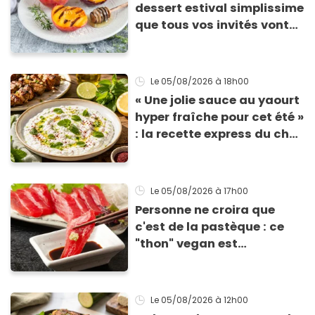
dessert estival simplissime
que tous vos invités vont
vous réclamer
Le 05/08/2026
à 18h00
« Une jolie sauce au yaourt
hyper fraîche pour cet été »
: la recette express du chef
Éric Frechon pour
accompagner vos
grillades
Le 05/08/2026
à 17h00
Personne ne croira que
c'est de la pastèque : ce
"thon" vegan est
totalement bluffant
Le 05/08/2026
à 12h00