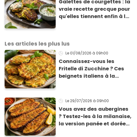
Galettes de courgettes : la
vraie recette grecque pour
qu'elles tiennent enfin à la
cuisson
Les articles les plus lus
Le 01/08/2026
à 09h00
Connaissez-vous les
Fritelle di Zucchine ? Ces
beignets italiens à la
courgette prêts en 10 min
sont un pur délice !
Le 29/07/2026
à 09h00
Vous avez des aubergines
? Testez-les à la milanaise,
la version panée et dorée
qui change du gratin