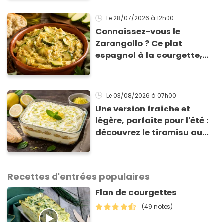
classique
Le 28/07/2026
à 12h00
Connaissez-vous le
Zarangollo ? Ce plat
espagnol à la courgette,
prêt en 15 min pour moins
de 3 € !
Le 03/08/2026
à 07h00
Une version fraîche et
légère, parfaite pour l'été :
découvrez le tiramisu au
citron de Viviana, la
gagnante de Top Chef !
Recettes d'entrées populaires
Flan de courgettes
(49 notes)