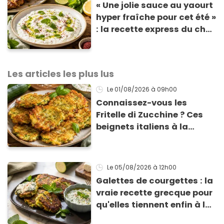
« Une jolie sauce au yaourt
hyper fraîche pour cet été »
: la recette express du chef
Éric Frechon pour
accompagner vos
grillades
Les articles les plus lus
Le 01/08/2026
à 09h00
Connaissez-vous les
Fritelle di Zucchine ? Ces
beignets italiens à la
courgette prêts en 10 min
sont un pur délice !
Le 05/08/2026
à 12h00
Galettes de courgettes : la
vraie recette grecque pour
qu'elles tiennent enfin à la
cuisson