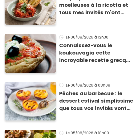
moelleuses à la ricotta et
tous mes invités m'ont
supplié d'avoir la recette !
Le 06/08/2026
à 12h30
Connaissez-vous le
koukouvagia cette
incroyable recette grecque
à base de pain rassis et de
tomates
Le 06/08/2026
à 08h09
Pêches au barbecue : le
dessert estival simplissime
que tous vos invités vont
vous réclamer
Le 05/08/2026
à 18h00