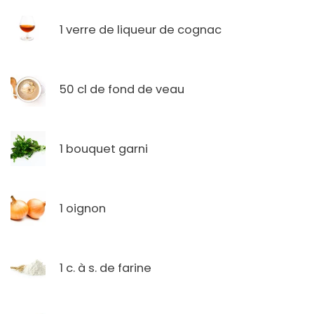
1 verre de liqueur de cognac
50 cl de fond de veau
1 bouquet garni
1 oignon
1 c. à s. de farine