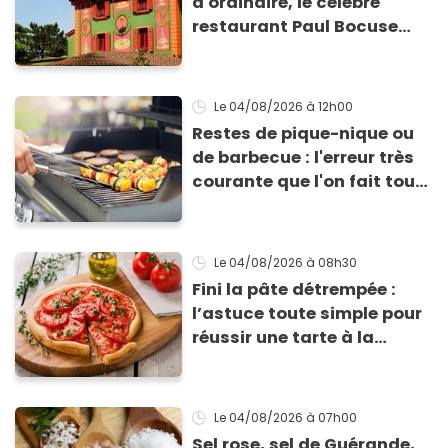
d'ordinaire, le célèbre
restaurant Paul Bocuse
vient de fermer ses portes :
voici la raison
Le 04/08/2026
à 12h00
Restes de pique-nique ou
de barbecue : l'erreur très
courante que l'on fait tous
au moment de les
conserver
Le 04/08/2026
à 08h30
Fini la pâte détrempée :
l’astuce toute simple pour
réussir une tarte à la
tomate parfaitement
croustillante
Le 04/08/2026
à 07h00
Sel rose, sel de Guérande,