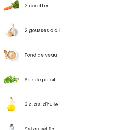
2 carottes
2 gousses d'ail
Fond de veau
Brin de persil
3 c. à s. d'huile
Sel ou sel fin