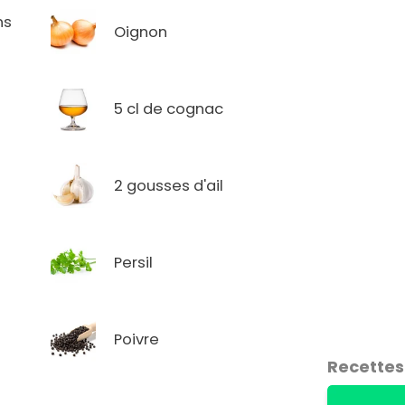
ns
Oignon
5 cl de cognac
2 gousses d'ail
Persil
Poivre
Recettes