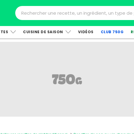
TTES
CUISINE DE SAISON
VIDÉOS
CLUB 750G
R