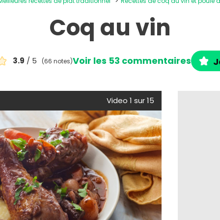
Meilleures recettes de plat traditionnel
Recettes de coq au vin et poule
Coq au vin
Voir les 53 commentaires
3.9
/ 5
J
(66 notes)
Video 1 sur 15