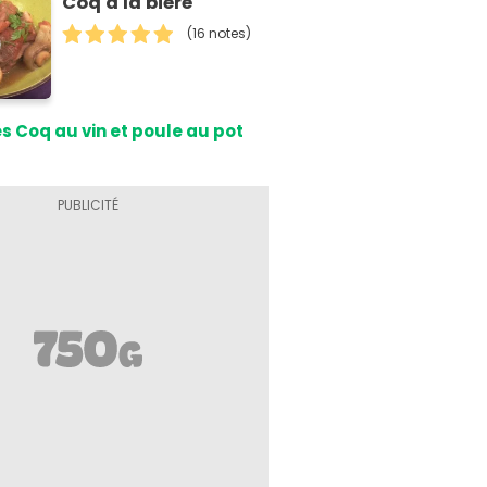
Coq à la bière
(16 notes)
s Coq au vin et poule au pot