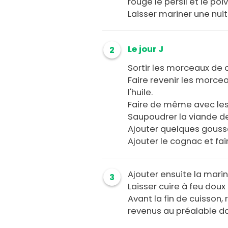
rouge le persil et le poi
Laisser mariner une nuit
Le jour J
2
Sortir les morceaux de c
Faire revenir les morc
l'huile.
Faire de même avec le
Saupoudrer la viande de 
Ajouter quelques gousse
Ajouter le cognac et fai
Ajouter ensuite la mari
3
Laisser cuire à feu dou
Avant la fin de cuisson,
revenus au préalable d