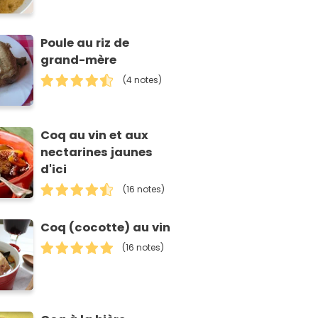
Poule au riz de
grand-mère
(4 notes)
Coq au vin et aux
nectarines jaunes
d'ici
(16 notes)
Coq (cocotte) au vin
(16 notes)