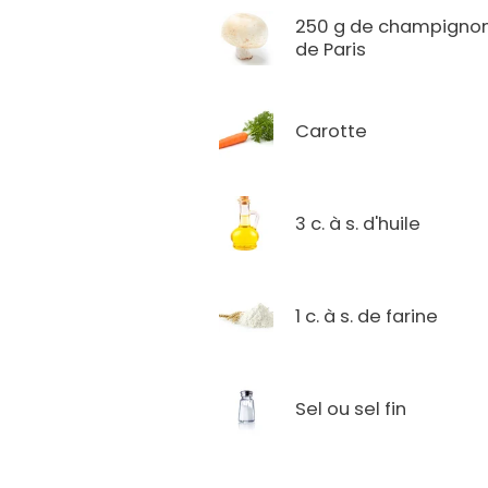
250 g de champigno
de Paris
Carotte
3 c. à s. d'huile
1 c. à s. de farine
Sel ou sel fin