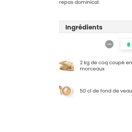
repas dominical.
Ingrédients
8
2 kg de coq coupé e
morceaux
50 cl de fond de vea