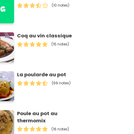
(10 notes)
Coq au vin classique
(15 notes)
La poularde au pot
(69 notes)
Poule au pot au
thermomix
(16 notes)