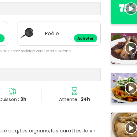
Poêle
r
Acheter
 vous serez redirigé vers un site externe.
Cuisson :
3h
Attente :
24h
 coq, les oignons, les carottes, le vin