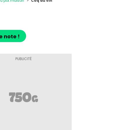
 au pot maison
Coq au vin
e note !