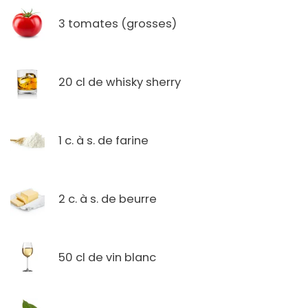
3 tomates (grosses)
20 cl de whisky sherry
1 c. à s. de farine
2 c. à s. de beurre
50 cl de vin blanc