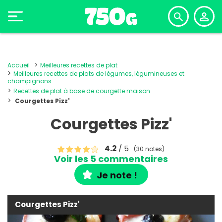
Accueil
Meilleures recettes de plat
Meilleures recettes de plats de légumes, légumineuses et
champignons
Recettes de plat à base de courgette maison
Courgettes Pizz'
Courgettes Pizz'
4.2
/ 5
(30 notes)
Voir les 5 commentaires
Je note !
Courgettes Pizz'