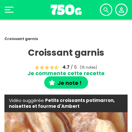
Croissant garnis
Croissant garnis
4.7
/ 5
(15 notes)
Je commente cette recette
Je note !
Vidéo suggérée
Petits croissants potimarron,
noisettes et fourme d'Ambert