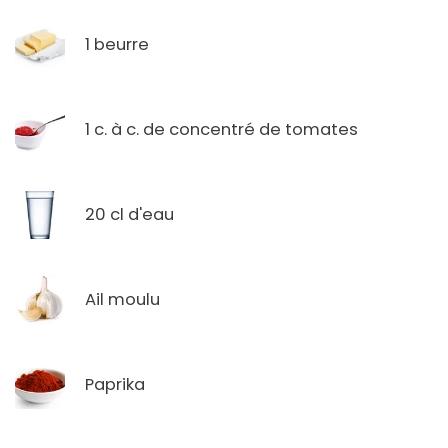
1 beurre
1 c. à c. de concentré de tomates
20 cl d'eau
Ail moulu
Paprika