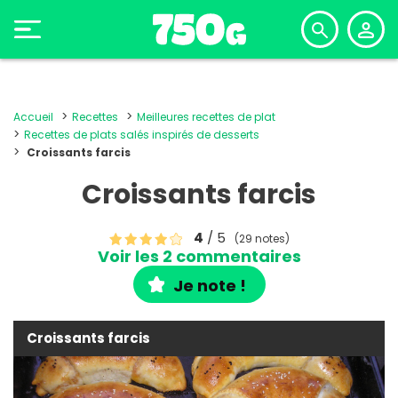
Accueil
Recettes
Meilleures recettes de plat
Recettes de plats salés inspirés de desserts
Croissants farcis
Croissants farcis
4
/ 5
(29 notes)
Voir les 2 commentaires
Je note !
Croissants farcis