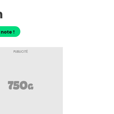
n
 note !