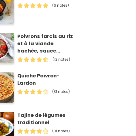
(6 notes)
Poivrons farcis au riz
et à la viande
hachée, sauce
tomate aux épices
(12 notes)
Quiche Poivron-
Lardon
(31 notes)
Tajine de légumes
traditionnel
(31 notes)