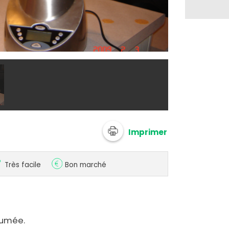
@ 750g
Imprimer
Très facile
Bon marché
fumée.