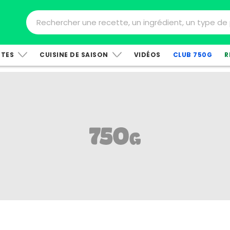
TTES
CUISINE DE SAISON
VIDÉOS
CLUB 750G
R