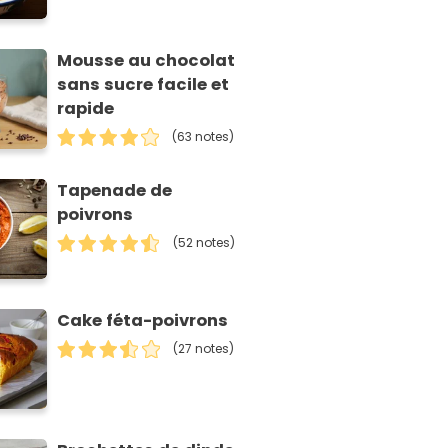
Mousse au chocolat
sans sucre facile et
rapide
(63 notes)
Tapenade de
poivrons
(52 notes)
Cake féta-poivrons
(27 notes)