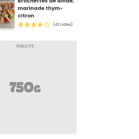
Brochettes de dinde,
marinade thym-
citron
(42 notes)