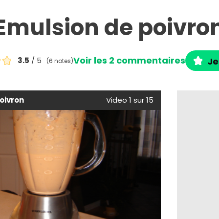
Emulsion de poivro
Voir les 2 commentaires
3.5
/ 5
Je
(6 notes)
oivron
Video 1 sur 15