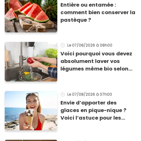
Entière ou entamée :
comment bien conserver la
pastèque ?
Le 07/08/2026
à 08h00
Voici pourquoi vous devez
absolument laver vos
légumes même bio selon
cette experte en hygiène
Le 07/08/2026
à 07h00
Envie d’apporter des
glaces en pique-nique ?
Voici l’astuce pour les
transporter facilement et
les conserver sans qu’elles
ne fondent !