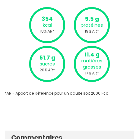
354
9.5 g
kcal
protéines
18% AR*
19% AR*
11.4 g
51.7 g
matières
sucres
grasses
20% AR*
17% AR*
*AR - Apport de Référence pour un adulte soit 2000 kcal
Commentaires