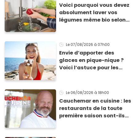
Voici pourquoi vous devez
absolument laver vos
légumes même bio selon
cette experte en hygiène
Le 07/08/2026
à 07h00
Envie d’apporter des
glaces en pique-nique ?
Voici l’astuce pour les
transporter facilement et
les conserver sans qu’elles
ne fondent !
Le 06/08/2026
à 18h00
Cauchemar en cuisine : les
restaurants de la toute
première saison sont-ils
encore ouverts ?