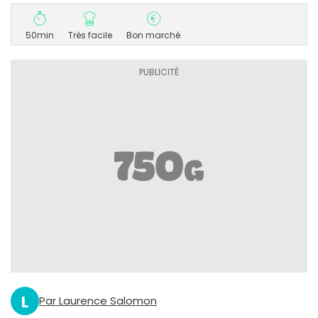
50min
Très facile
Bon marché
L
Par Laurence Salomon