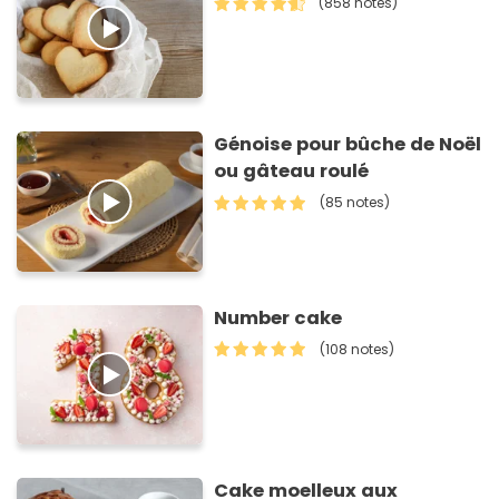
(858 notes)
Génoise pour bûche de Noël
ou gâteau roulé
(85 notes)
Number cake
(108 notes)
Cake moelleux aux