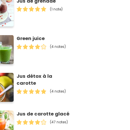
Jus de grenade
(1 note)
Green juice
(4 notes)
Jus détox à la
carotte
(4 notes)
Jus de carotte glacé
(47 notes)