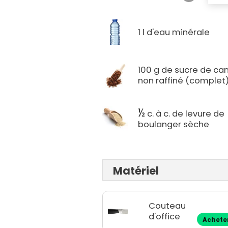
1 l d'eau minérale
100 g de sucre de ca
non raffiné (complet
½
c. à c. de levure de
boulanger sèche
Matériel
Couteau
d'office
Achete