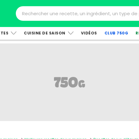
TTES
CUISINE DE SAISON
VIDÉOS
CLUB 750G
R