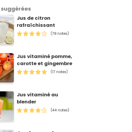
 suggérées
Jus de citron
rafraîchissant
(78 notes)
Jus vitaminé pomme,
carotte et gingembre
(17 notes)
Jus vitaminé au
blender
(44 notes)