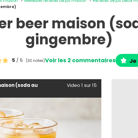
ons maison
Meilleures recettes de jus maison
Recettes de jus détox 
gembre)
er beer maison (so
gingembre)
Voir les 2 commentaires
5
/ 5
Je 
(30 notes)
maison (soda au
Video 1 sur 15