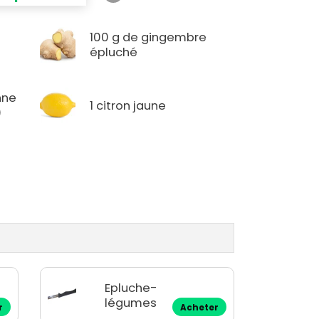
100 g de gingembre
épluché
nne
1 citron jaune
)
Epluche-
légumes
r
Acheter