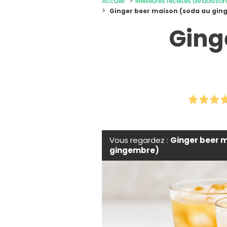
Accueil
Meilleures recettes de boiss
Ginger beer maison (soda au gin
Ging
Vous regardez :
Ginger beer 
gingembre)