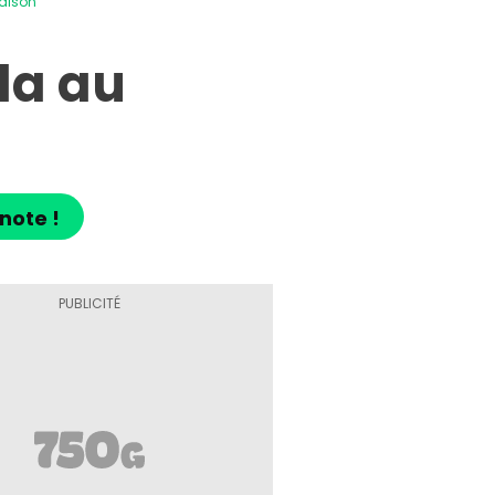
maison
da au
note !