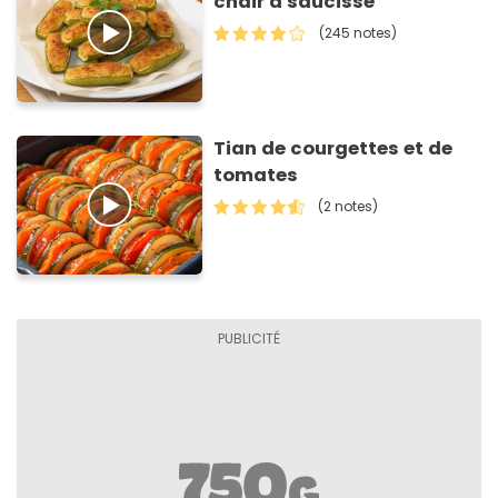
chair à saucisse
(245 notes)
Tian de courgettes et de
tomates
(2 notes)