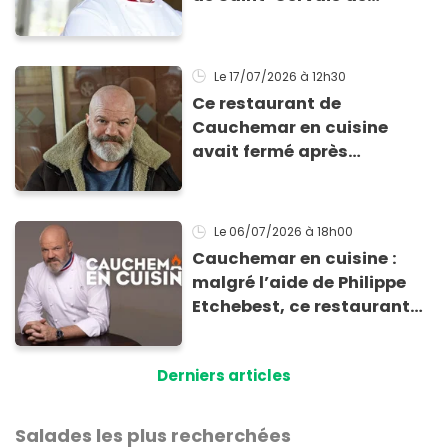
Mimose et Georget depuis
le passage de Philippe
Etchebest ?
Le 17/07/2026
à 12h30
Ce restaurant de
Cauchemar en cuisine
avait fermé après
l'émission : il ouvre à
nouveau, avec l’ancien
patron !
Le 06/07/2026
à 18h00
Cauchemar en cuisine :
malgré l’aide de Philippe
Etchebest, ce restaurant
vient de fermer
définitivement ses portes
Derniers articles
Salades les plus recherchées