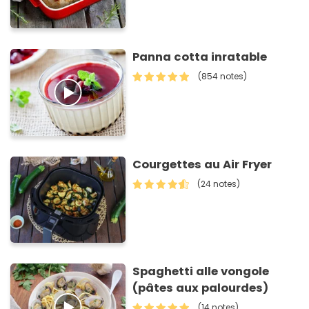
Panna cotta inratable
(854 notes)
Courgettes au Air Fryer
(24 notes)
Spaghetti alle vongole
(pâtes aux palourdes)
(14 notes)