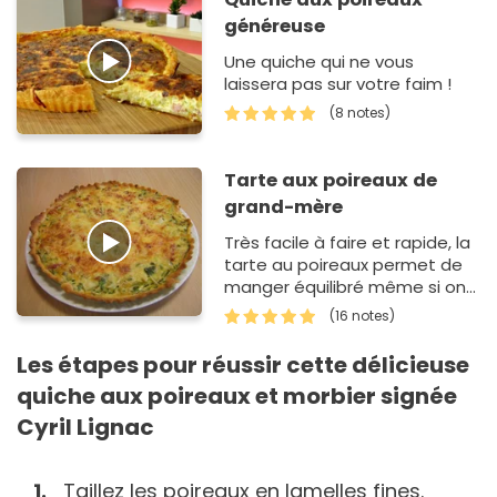
généreuse
Une quiche qui ne vous
laissera pas sur votre faim !
(8 notes)
Tarte aux poireaux de
grand-mère
Très facile à faire et rapide, la
tarte au poireaux permet de
manger équilibré même si on
a pas le temps de cuisiner et
(16 notes)
à budget réduit !
Les étapes pour réussir cette délicieuse
quiche aux poireaux et morbier signée
Cyril Lignac
Taillez les poireaux en lamelles fines.