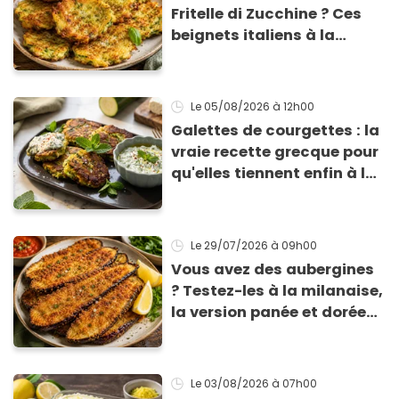
Fritelle di Zucchine ? Ces
beignets italiens à la
courgette prêts en 10 min
sont un pur délice !
Le 05/08/2026
à 12h00
Galettes de courgettes : la
vraie recette grecque pour
qu'elles tiennent enfin à la
cuisson
Le 29/07/2026
à 09h00
Vous avez des aubergines
? Testez-les à la milanaise,
la version panée et dorée
qui change du gratin
classique
Le 03/08/2026
à 07h00