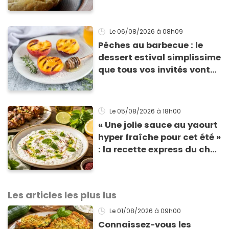
à base de pain rassis et de
tomates
Le 06/08/2026
à 08h09
Pêches au barbecue : le
dessert estival simplissime
que tous vos invités vont
vous réclamer
Le 05/08/2026
à 18h00
« Une jolie sauce au yaourt
hyper fraîche pour cet été »
: la recette express du chef
Éric Frechon pour
accompagner vos
grillades
Les articles les plus lus
Le 01/08/2026
à 09h00
Connaissez-vous les