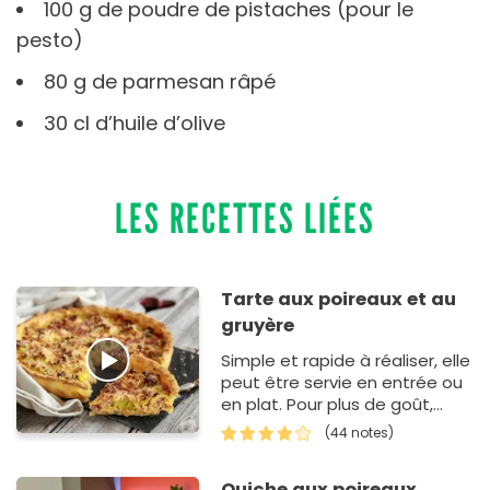
100 g de poudre de pistaches (pour le
pesto)
80 g de parmesan râpé
30 cl d’huile d’olive
LES RECETTES LIÉES
Tarte aux poireaux et au
gruyère
Simple et rapide à réaliser, elle
peut être servie en entrée ou
en plat. Pour plus de goût,
n'hésitez pas à ajou…
(44 notes)
Quiche aux poireaux