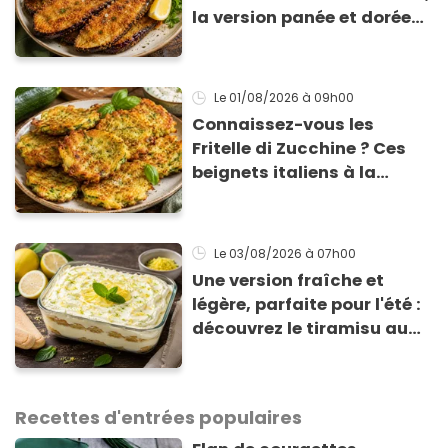
la version panée et dorée
qui change du gratin
classique
Le 01/08/2026
à 09h00
Connaissez-vous les
Fritelle di Zucchine ? Ces
beignets italiens à la
courgette prêts en 10 min
sont un pur délice !
Le 03/08/2026
à 07h00
Une version fraîche et
légère, parfaite pour l'été :
découvrez le tiramisu au
citron de Viviana, la
gagnante de Top Chef !
Recettes d'entrées populaires