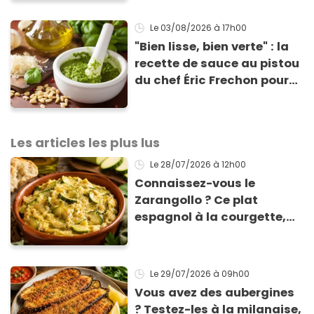
cet été !
Le 03/08/2026
à 17h00
"Bien lisse, bien verte" : la
recette de sauce au pistou
du chef Éric Frechon pour
sublimer vos plats d'été !
Les articles les plus lus
Le 28/07/2026
à 12h00
Connaissez-vous le
Zarangollo ? Ce plat
espagnol à la courgette,
prêt en 15 min pour moins
de 3 € !
Le 29/07/2026
à 09h00
Vous avez des aubergines
? Testez-les à la milanaise,