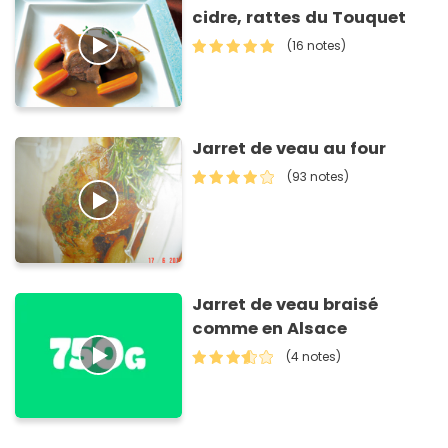
cidre, rattes du Touquet
(16 notes)
Jarret de veau au four
(93 notes)
Jarret de veau braisé
comme en Alsace
(4 notes)