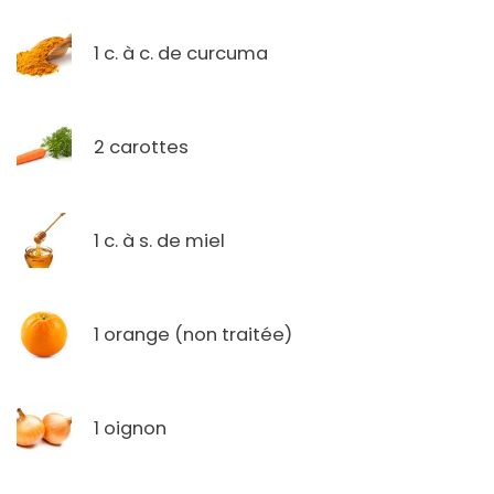
1 c. à c. de curcuma
2 carottes
1 c. à s. de miel
1 orange (non traitée)
1 oignon