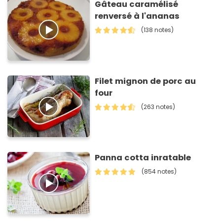
Gâteau caramélisé
renversé à l'ananas
(138 notes)
Filet mignon de porc au
four
(263 notes)
Panna cotta inratable
(854 notes)