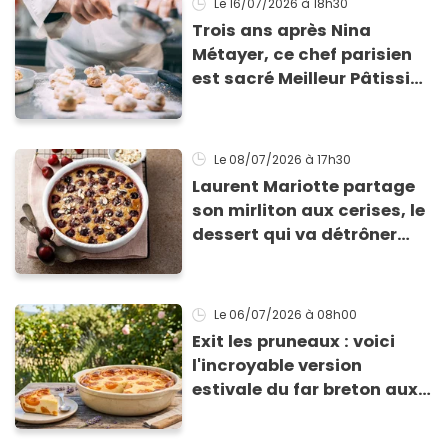
Le 16/07/2026
à 18h30
Trois ans après Nina
Métayer, ce chef parisien
est sacré Meilleur Pâtissier
du monde en 2026 !
Le 08/07/2026
à 17h30
Laurent Mariotte partage
son mirliton aux cerises, le
dessert qui va détrôner
votre clafoutis
Le 06/07/2026
à 08h00
Exit les pruneaux : voici
l'incroyable version
estivale du far breton aux
abricots