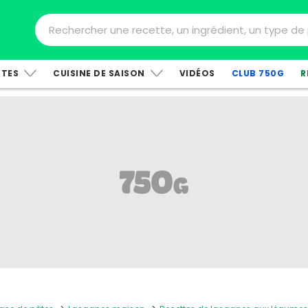
TTES
CUISINE DE SAISON
VIDÉOS
CLUB 750G
R