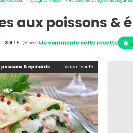
base de pâtes
Lasagnes maison
Recettes de lasagnes aux légume
s
s aux poissons & 
Je commente cette recette
3.9
/ 5
(16 notes)
 poissons & épinards
Video 1 sur 15