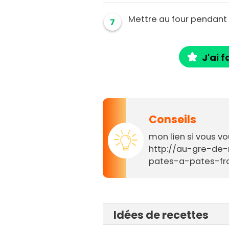
Mettre au four pendant
7
J'ai f
Conseils
mon lien si vous vo
http://au-gre-de-
pates-a-pates-fr
Idées de recettes