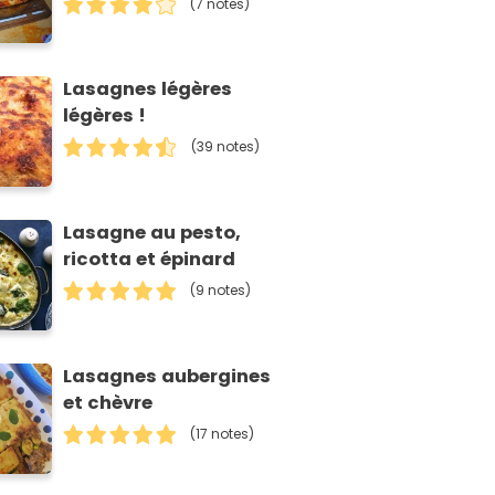
(7 notes)
Lasagnes légères
légères !
(39 notes)
Lasagne au pesto,
ricotta et épinard
(9 notes)
Lasagnes aubergines
et chèvre
(17 notes)