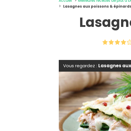
Accueil
Meilleures recettes de plat à 
Lasagnes aux poissons & épinard
Lasagne
Vous regardez :
Lasagnes aux