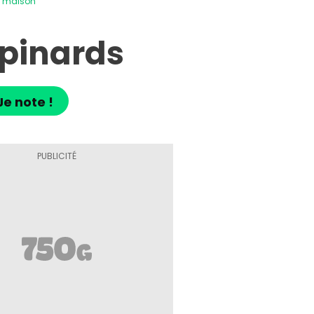
s maison
épinards
Je note !