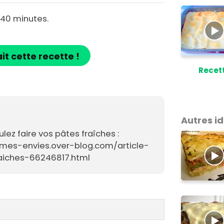
 40 minutes.
ait cette recette !
Recet
Autres i
ulez faire vos pâtes fraîches :
mes-envies.over-blog.com/article-
aiches-66246817.html