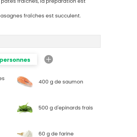
 pâtes fraîches, la préparation est
 lasagnes fraîches est succulent.
 personnes
es
400 g de saumon
500 g d'epinards frais
60 g de farine