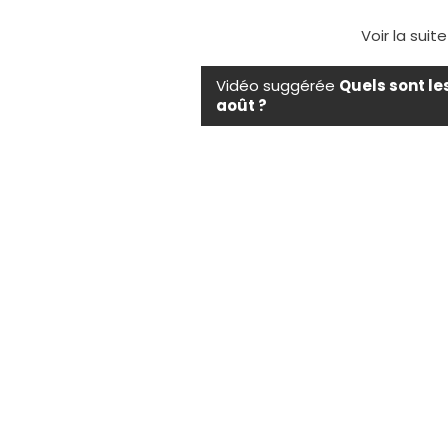
Voir la suit
Vidéo suggérée
Quels sont le
août ?