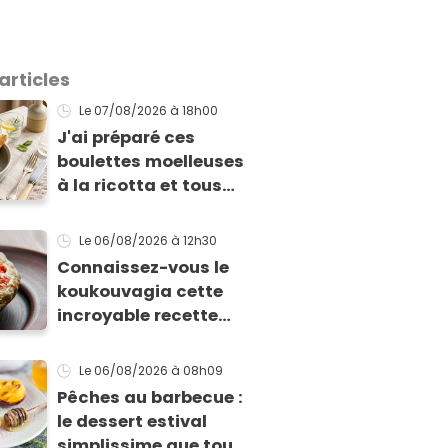
articles
Le 07/08/2026
à 18h00
J'ai préparé ces
boulettes moelleuses
à la ricotta et tous
mes invités m'ont
supplié d'avoir la
Le 06/08/2026
à 12h30
recette !
Connaissez-vous le
koukouvagia cette
incroyable recette
grecque à base de
pain rassis et de
Le 06/08/2026
à 08h09
tomates
Pêches au barbecue :
le dessert estival
simplissime que tous