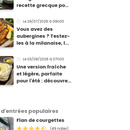
recette grecque pour
qu'elles tiennent
enfin à la cuisson
Le 29/07/2026
à 09h00
Vous avez des
aubergines ? Testez-
les à la milanaise, la
version panée et
dorée qui change du
Le 03/08/2026
à 07h00
gratin classique
Une version fraîche
et légère, parfaite
pour l'été : découvrez
le tiramisu au citron
de Viviana, la
gagnante de Top
Chef !
 d'entrées populaires
Flan de courgettes
(49 notes)