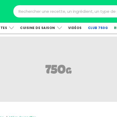
TTES
CUISINE DE SAISON
VIDÉOS
CLUB 750G
R