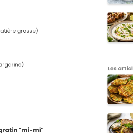
atière grasse)
argarine)
Les articl
gratin "mi-mi"