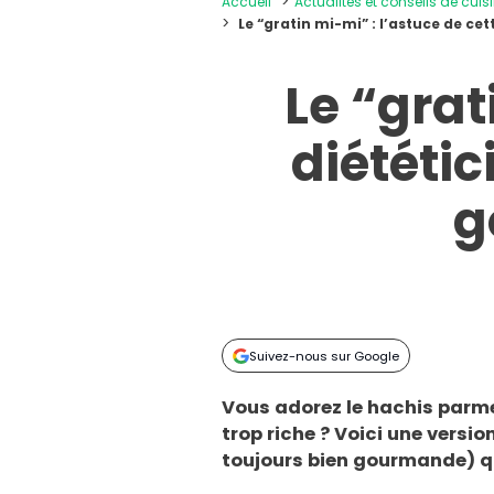
Accueil
Actualités et conseils de cuis
Le “gratin mi-mi” : l’astuce de c
Le “grat
diététi
g
Suivez-nous sur Google
Vous adorez le hachis parme
trop riche ? Voici une version
toujours bien gourmande) qu