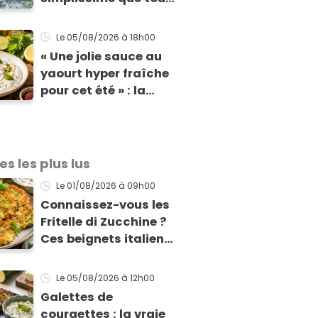
vos invités vont vous
réclamer
Le 05/08/2026
à 18h00
« Une jolie sauce au
yaourt hyper fraîche
pour cet été » : la
recette express du
chef Éric Frechon
pour accompagner
vos grillades
es les plus lus
Le 01/08/2026
à 09h00
Connaissez-vous les
Fritelle di Zucchine ?
Ces beignets italiens
à la courgette prêts
en 10 min sont un pur
Le 05/08/2026
à 12h00
délice !
Galettes de
courgettes : la vraie