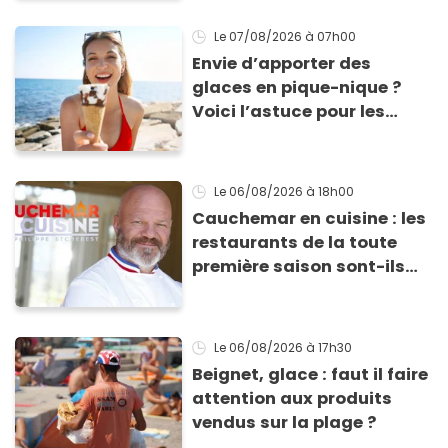
Le 07/08/2026
à 07h00
Envie d’apporter des
glaces en pique-nique ?
Voici l’astuce pour les
transporter facilement et
les conserver sans qu’elles
ne fondent !
Le 06/08/2026
à 18h00
Cauchemar en cuisine : les
restaurants de la toute
première saison sont-ils
encore ouverts ?
Le 06/08/2026
à 17h30
Beignet, glace : faut il faire
attention aux produits
vendus sur la plage ?