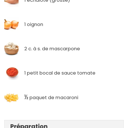
1 échalote (grosse)
1 oignon
2 c. à s. de mascarpone
1 petit bocal de sauce tomate
½
paquet de macaroni
Préparation