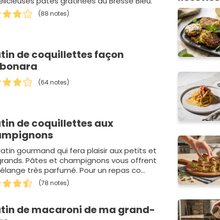
élicieuses pâtes gratinées au Bresse Bleu.
(88 notes)
tin de coquillettes façon
rbonara
(64 notes)
tin de coquillettes aux
ampignons
atin gourmand qui fera plaisir aux petits et
grands. Pâtes et champignons vous offrent
élange très parfumé. Pour un repas co…
(78 notes)
tin de macaroni de ma grand-