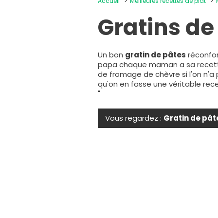
Accueil
Meilleures recettes de plat
Gratins de
Un bon
gratin de pâtes
réconfor
papa chaque maman a sa recett
de fromage de chèvre si l'on n'a
qu'on en fasse une véritable r
"
Vous regardez :
Gratin de pâ