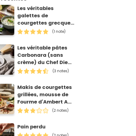
Les véritables
galettes de
courgettes grecques
(kolokithokeftedes)
(1 note)
Les véritable pâtes
Carbonara (sans
crème) du Chef Diego
Accettulli
(3 notes)
Makis de courgettes
grillées, mousse de
Fourme d'Ambert AOP
et tomates séchées
(2 notes)
Pain perdu
(2 notes)