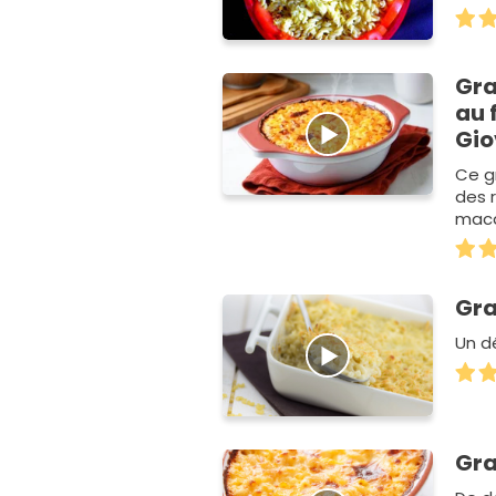
Gra
au 
Gio
Ce g
des 
maca
œuf 
Gra
Un d
Gra