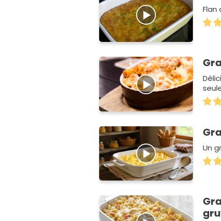
Flan 
Gra
Délic
seul
Gra
Un g
Gra
gru