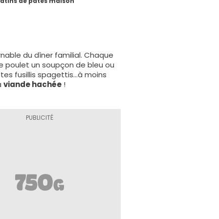
atins de pâtes maison
rnable du dîner familial. Chaque
e poulet un soupçon de bleu ou
es fusillis spagettis...à moins
a
viande hachée
!