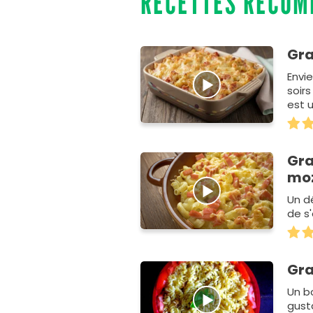
RECETTES RECO
Gra
Envi
soir
est 
Gra
moz
Un dé
de s'
Gra
Un bo
gust