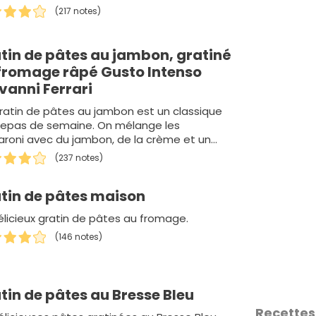
(217 notes)
tin de pâtes au jambon, gratiné
fromage râpé Gusto Intenso
vanni Ferrari
ratin de pâtes au jambon est un classique
repas de semaine. On mélange les
roni avec du jambon, de la crème et un
pour lie…
(237 notes)
tin de pâtes maison
élicieux gratin de pâtes au fromage.
(146 notes)
tin de pâtes au Bresse Bleu
Recettes