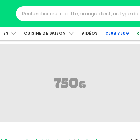
TTES
CUISINE DE SAISON
VIDÉOS
CLUB 750G
R