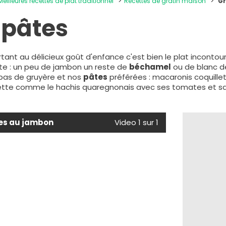
Meilleures recettes de plat traditionnel
Recettes de gratin maison
Gr
 pâtes
tant au délicieux goût d'enfance c'est bien le plat incontou
e : un peu de jambon un reste de
béchamel
ou de blanc d
 pas de gruyère et nos
pâtes
préférées : macaronis coquillett
ecette comme le hachis quaregnonais avec ses tomates et s
tes au jambon
Video 1 sur 1