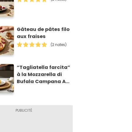
Gâteau de pâtes filo
aux fraises
(2 notes)
“Tagliatella farcita”
à la Mozzarella di
Bufala Campana AOP
et à la poire
caramélisée, sur
fondue et tuiles
croustillants de
Asiago AOP