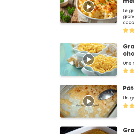
mè
Le g
grand
coco
Gra
ch
Une 
Pât
Un gr
Gra