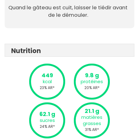
Quand le gâteau est cuit, laisser le tiédir avant
de le démouler.
Nutrition
449
9.8 g
kcal
protéines
23% AR*
20% AR*
21.1 g
62.1 g
matières
sucres
grasses
24% AR*
31% AR*