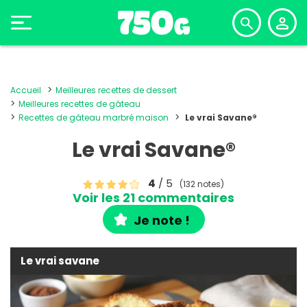
Accueil
Meilleures recettes de dessert
Meilleures recettes de gâteau
Recettes de gâteau marbré maison
Le vrai Savane®
Le vrai Savane®
4
/ 5
(132 notes)
Voir les 21 commentaires
Je note !
Le vrai savane