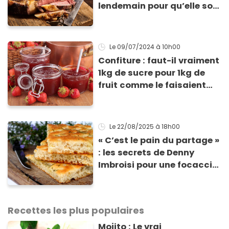
lendemain pour qu’elle soit
toujours tendre ?
Le 09/07/2024
à 10h00
Confiture : faut-il vraiment
1kg de sucre pour 1kg de
fruit comme le faisaient
nos grands-mères ? Un
expert nous répond
Le 22/08/2025
à 18h00
« C’est le pain du partage »
: les secrets de Denny
Imbroisi pour une focaccia
réussie
Recettes les plus populaires
Mojito : Le vrai