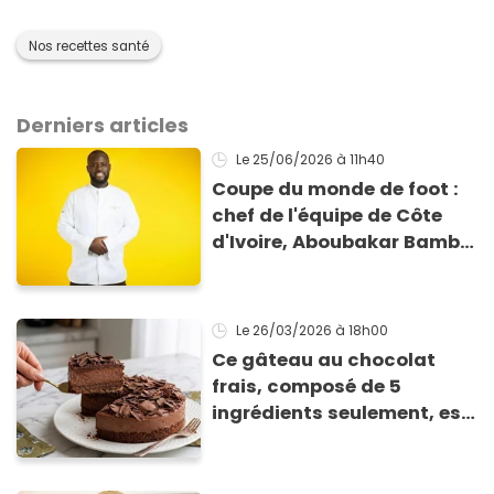
Nos recettes santé
Derniers articles
Le 25/06/2026
à 11h40
Coupe du monde de foot :
chef de l'équipe de Côte
d'Ivoire, Aboubakar Bamba
(Top Chef) nous explique la
gestion des menus des
footballeurs
Le 26/03/2026
à 18h00
Ce gâteau au chocolat
frais, composé de 5
ingrédients seulement, est
un incontournable du
repas de Pâques : tout le
monde en redemande !