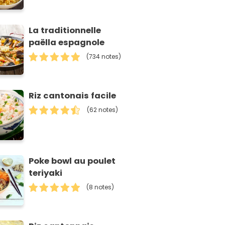
La traditionnelle
paëlla espagnole
(734 notes)
Riz cantonais facile
(62 notes)
Poke bowl au poulet
teriyaki
(8 notes)