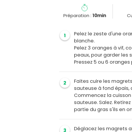
Préparation :
10min
Cu
Pelez le zeste d'une ora
1
blanche.
Pelez 3 oranges à vif, c
peaux, pour garder les
Pressez 5 ou 6 oranges po
Faites cuire les magret
2
sauteuse à fond épais, 
Commencez la cuisson e
sauteuse. Salez. Retirez
partie du gras s'ils en 
Déglacez les magrets av
3