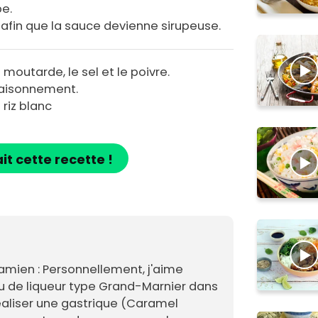
e.
s afin que la sauce devienne sirupeuse.
a moutarde, le sel et le poivre.
ssaisonnement.
riz blanc
ait cette recette !
amien : Personnellement, j'aime
eu de liqueur type Grand-Marnier dans
éaliser une gastrique (Caramel