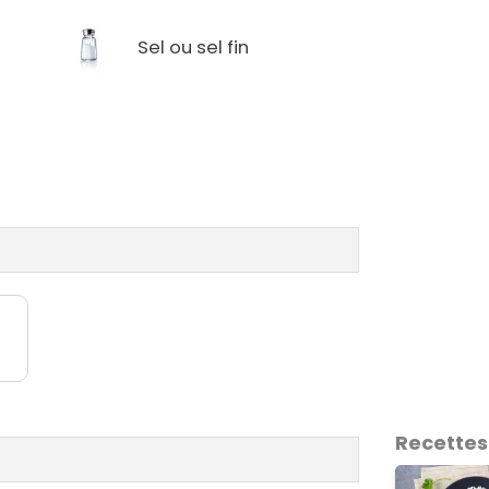
Sel ou sel fin
Recettes