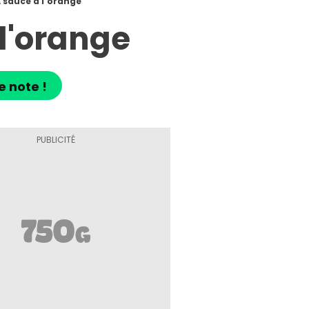
 sauce à l'orange
l'orange
e note !