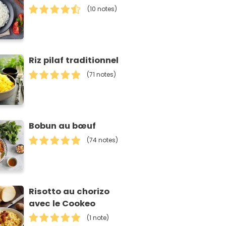
(10 notes)
Riz pilaf traditionnel
(71 notes)
Bobun au bœuf
(74 notes)
Risotto au chorizo
avec le Cookeo
(1 note)