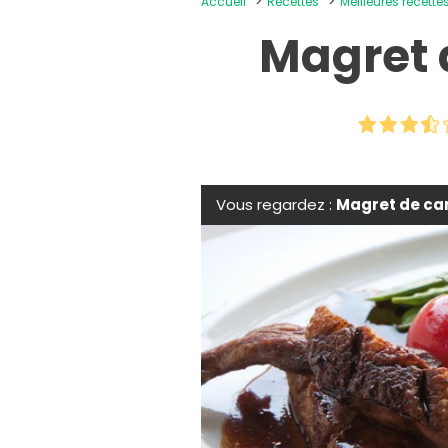
Accueil
Recettes
Meilleures recette
Magret 
Vous regardez :
Magret de can