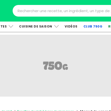
TTES
CUISINE DE SAISON
VIDÉOS
CLUB 750G
R