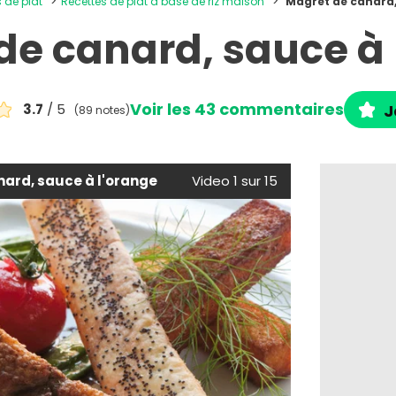
s de plat
Recettes de plat à base de riz maison
Magret de canard,
de canard, sauce à 
Voir les 43 commentaires
3.7
/ 5
J
(89 notes)
ard, sauce à l'orange
Video 1 sur 15