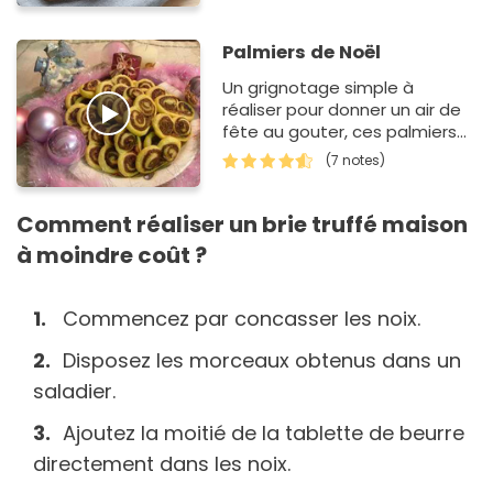
Palmiers de Noël
Un grignotage simple à
réaliser pour donner un air de
fête au gouter, ces palmiers
aux épices vont vous plaire ...
(7 notes)
Comment réaliser un brie truffé maison
à moindre coût ?
Commencez par concasser les noix.
Disposez les morceaux obtenus dans un
saladier.
Ajoutez la moitié de la tablette de beurre
directement dans les noix.