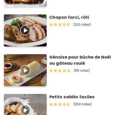
Chapon farci, rôti
(332 notes)
Génoise pour bûche de Noël
ou gâteau roulé
(85 notes)
Petits sablés faciles
(858 notes)